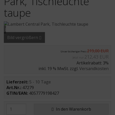
Park, Tischleuchte
taupe
Loading...
Bild vergrößern
219,00 EUR
Unser bisheriger Preis
212,43 EUR
Jetzt nur
Artikelrabatt: 3%
inkl. 19 % MwSt. zzgl.
Versandkosten
Lieferzeit:
5 - 10 Tage
Art.Nr.:
47279
GTIN/EAN:
4057779198427
In den Warenkorb