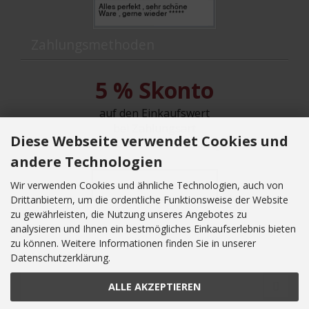
Zahlungsmethoden
5 % Skonto
auf den Einkaufswert
bei Zahlungsart
Diese Webseite verwendet Cookies und
PayPal oder Überweisung!
andere Technologien
Vertrag Widerrufen
Wir verwenden Cookies und ähnliche Technologien, auch von
Drittanbietern, um die ordentliche Funktionsweise der Website
zu gewährleisten, die Nutzung unseres Angebotes zu
Newsletter-Anmeldung
analysieren und Ihnen ein bestmögliches Einkaufserlebnis bieten
zu können. Weitere Informationen finden Sie in unserer
E-Mail-Adresse:
Datenschutzerklärung.
ALLE AKZEPTIEREN