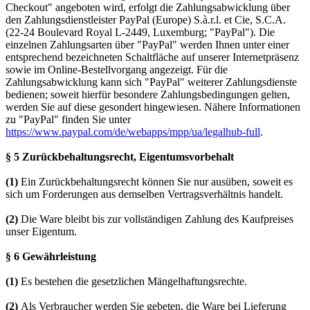
Checkout" angeboten wird, erfolgt die Zahlungsabwicklung über
den Zahlungsdienstleister PayPal (Europe) S.à.r.l. et Cie, S.C.A.
(22-24 Boulevard Royal L-2449, Luxemburg; "PayPal"). Die
einzelnen Zahlungsarten über "PayPal" werden Ihnen unter einer
entsprechend bezeichneten Schaltfläche auf unserer Internetpräsenz
sowie im Online-Bestellvorgang angezeigt. Für die
Zahlungsabwicklung kann sich "PayPal" weiterer Zahlungsdienste
bedienen; soweit hierfür besondere Zahlungsbedingungen gelten,
werden Sie auf diese gesondert hingewiesen. Nähere Informationen
zu "PayPal" finden Sie unter
https://www.paypal.com/de/webapps/mpp/ua/legalhub-full
.
§ 5 Zurückbehaltungsrecht
, Eigentumsvorbehalt
(1)
Ein Zurückbehaltungsrecht können Sie nur ausüben, soweit es
sich um Forderungen aus demselben Vertragsverhältnis handelt.
(2)
Die Ware bleibt bis zur vollständigen Zahlung des Kaufpreises
unser Eigentum.
§ 6 Gewährleistung
(1)
Es bestehen die gesetzlichen Mängelhaftungsrechte.
(2)
Als Verbraucher werden Sie gebeten, die Ware bei Lieferung